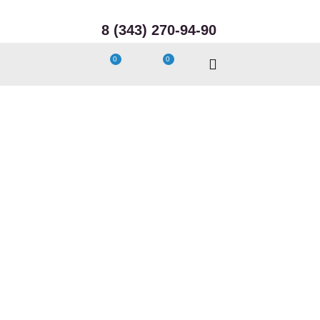
8 (343) 270-94-90
Интернет-магазин Архитектор Красоты
0
0
©
Создание сайта - веб-студия "Волекс"
Принимаем к оплате
Следите за нами
Каталог
Визаж
Маникюр и педикюр