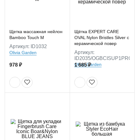
Щетка массажная нейлон
Щётка EXPERT CARE
Bamboo Touch M
OVAL Nylon Bristles Silver с
керамической повер
Артикул: ID1032
Артикул:
Olivia Garden
ID2035/OGBCISUP1PRO
Olivia Garden
978 ₽
1 685 ₽