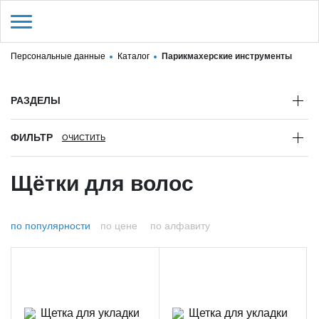
Персональные данные
Каталог
Парикмахерские инструменты
/
Регистрация
Войти
Здравствуйте! Что вы ищете?
РАЗДЕЛЫ
КАТАЛОГ
ФИЛЬТР
О МАГАЗИНЕ
Щётки для волос
КОНТАКТЫ
ДОСТАВКА И ОПЛАТА
по популярности
по цене
по алфавиту
ВОЗВРАТ И ОБМЕН
БРЕНДЫ
АКЦИИ