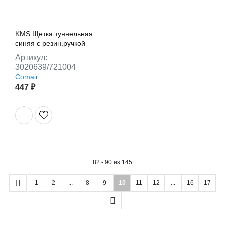
KMS Щетка туннельная
синяя с резин.ручкой
Артикул:
3020639/721004
Comair
447 ₽
82 - 90 из 145
1
2
...
8
9
10
11
12
...
16
17