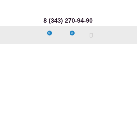
8 (343) 270-94-90
Интернет-магазин Архитектор Красоты
0
0
©
Создание сайта - веб-студия "Волекс"
Принимаем к оплате
Следите за нами
Каталог
Визаж