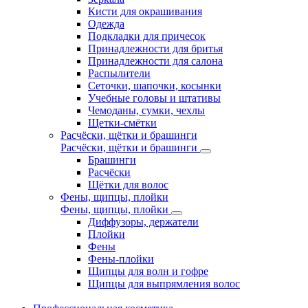
Кисти для окрашивания
Одежда
Подкладки для причесок
Принадлежности для бритья
Принадлежности для салона
Распылители
Сеточки, шапочки, косынки
Учебные головы и штативы
Чемоданы, сумки, чехлы
Щетки-смётки
Расчёски, щётки и брашинги
Расчёски, щётки и брашинги
Брашинги
Расчёски
Щётки для волос
Фены, щипцы, плойки
Фены, щипцы, плойки
Диффузоры, держатели
Плойки
Фены
Фены-плойки
Щипцы для волн и гофре
Щипцы для выпрямления волос