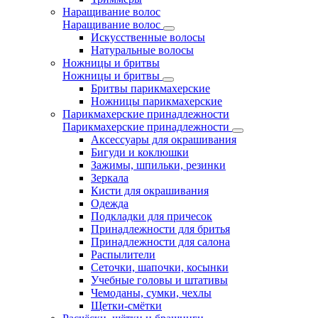
Наращивание волос
Наращивание волос
Искусственные волосы
Натуральные волосы
Ножницы и бритвы
Ножницы и бритвы
Бритвы парикмахерские
Ножницы парикмахерские
Парикмахерские принадлежности
Парикмахерские принадлежности
Аксессуары для окрашивания
Бигуди и коклюшки
Зажимы, шпильки, резинки
Зеркала
Кисти для окрашивания
Одежда
Подкладки для причесок
Принадлежности для бритья
Принадлежности для салона
Распылители
Сеточки, шапочки, косынки
Учебные головы и штативы
Чемоданы, сумки, чехлы
Щетки-смётки