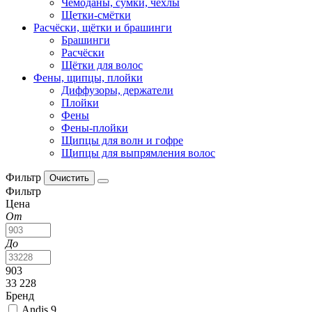
Чемоданы, сумки, чехлы
Щетки-смётки
Расчёски, щётки и брашинги
Брашинги
Расчёски
Щётки для волос
Фены, щипцы, плойки
Диффузоры, держатели
Плойки
Фены
Фены-плойки
Щипцы для волн и гофре
Щипцы для выпрямления волос
Фильтр
Фильтр
Цена
От
До
903
33 228
Бренд
Andis
9