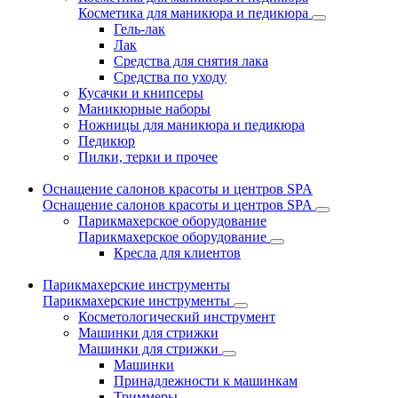
Косметика для маникюра и педикюра
Гель-лак
Лак
Средства для снятия лака
Средства по уходу
Кусачки и книпсеры
Маникюрные наборы
Ножницы для маникюра и педикюра
Педикюр
Пилки, терки и прочее
Оснащение салонов красоты и центров SPA
Оснащение салонов красоты и центров SPA
Парикмахерское оборудование
Парикмахерское оборудование
Кресла для клиентов
Парикмахерские инструменты
Парикмахерские инструменты
Косметологический инструмент
Машинки для стрижки
Машинки для стрижки
Машинки
Принадлежности к машинкам
Триммеры