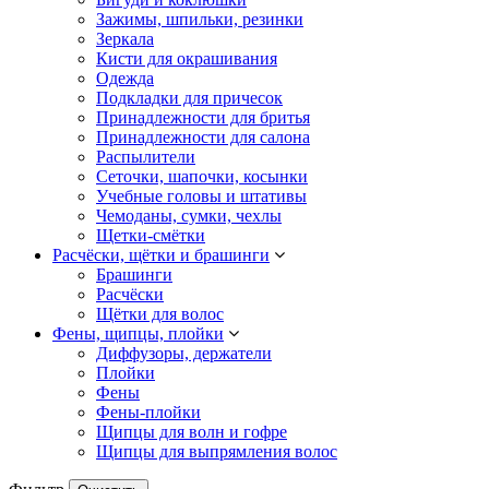
Зажимы, шпильки, резинки
Зеркала
Кисти для окрашивания
Одежда
Подкладки для причесок
Принадлежности для бритья
Принадлежности для салона
Распылители
Сеточки, шапочки, косынки
Учебные головы и штативы
Чемоданы, сумки, чехлы
Щетки-смётки
Расчёски, щётки и брашинги
Брашинги
Расчёски
Щётки для волос
Фены, щипцы, плойки
Диффузоры, держатели
Плойки
Фены
Фены-плойки
Щипцы для волн и гофре
Щипцы для выпрямления волос