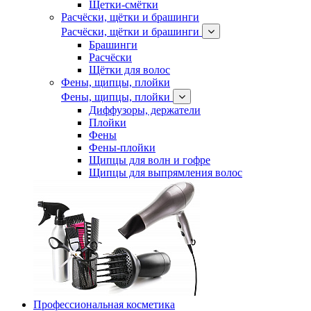
Щетки-смётки
Расчёски, щётки и брашинги
Расчёски, щётки и брашинги
Брашинги
Расчёски
Щётки для волос
Фены, щипцы, плойки
Фены, щипцы, плойки
Диффузоры, держатели
Плойки
Фены
Фены-плойки
Щипцы для волн и гофре
Щипцы для выпрямления волос
Профессиональная косметика