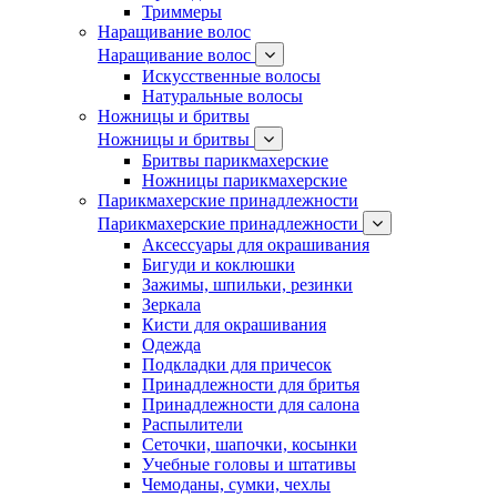
Триммеры
Наращивание волос
Наращивание волос
Искусственные волосы
Натуральные волосы
Ножницы и бритвы
Ножницы и бритвы
Бритвы парикмахерские
Ножницы парикмахерские
Парикмахерские принадлежности
Парикмахерские принадлежности
Аксессуары для окрашивания
Бигуди и коклюшки
Зажимы, шпильки, резинки
Зеркала
Кисти для окрашивания
Одежда
Подкладки для причесок
Принадлежности для бритья
Принадлежности для салона
Распылители
Сеточки, шапочки, косынки
Учебные головы и штативы
Чемоданы, сумки, чехлы