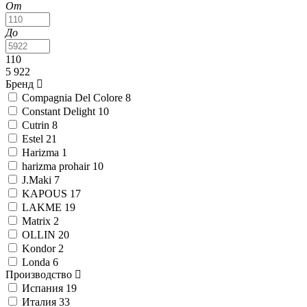
От
До
110
5 922
Бренд
Compagnia Del Colore
8
Constant Delight
10
Cutrin
8
Estel
21
Harizma
1
harizma prohair
10
J.Maki
7
KAPOUS
17
LAKME
19
Matrix
2
OLLIN
20
Kondor
2
Londa
6
Производство
Испания
19
Италия
33