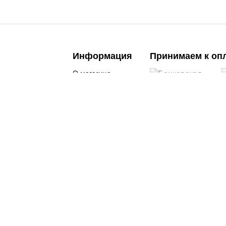
Информация
Принимаем к оп
О магазине
 педикюр
Контакты
Следите за нами
 салонов красоты и
Доставка и оплата
PA
Возврат и обмен
рские инструменты
Бренды
нальная косметика
Акции
Политика
конфиденциальности
Персональные данные
Реквизиты