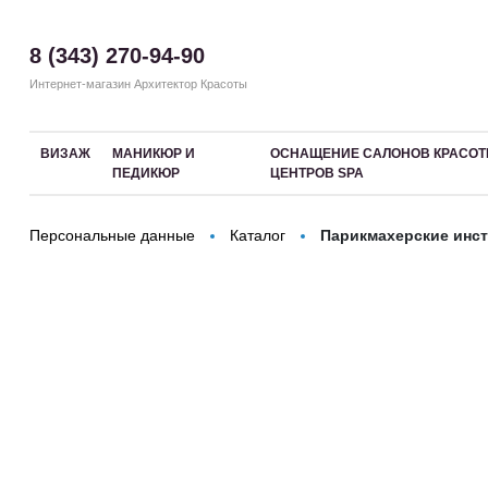
8 (343) 270-94-90
Интернет-магазин Архитектор Красоты
ВИЗАЖ
МАНИКЮР И
ОСНАЩЕНИЕ САЛОНОВ КРАСОТ
ПЕДИКЮР
ЦЕНТРОВ SPA
Персональные данные
Каталог
Парикмахерские инс
Здравствуйте! Что вы ищете?
Прина
Разделы
Косметологический инструмент
Машинки для стрижки
Машинки
Наращивание волос