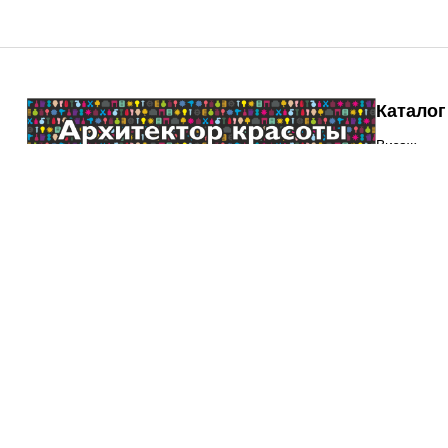
Каталог
Визаж
Маникюр и
8 (343) 270-94-90
Оснащение
центров S
Интернет-магазин Архитектор Красоты
Парикмахе
©
Создание сайта - веб-студия "Волекс"
Профессио