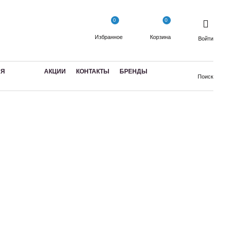
0
0
Избранное
Корзина
Войти
АЯ
АКЦИИ
КОНТАКТЫ
БРЕНДЫ
Поиск
по популярности
по цене
по алфавиту